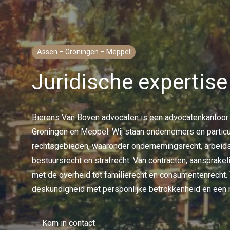
Assen – Groningen – Meppel
Juridische expertis
Bierens Van Boven advocaten is een advocatenkantoor 
Groningen en Meppel. Wij staan ondernemers en particu
rechtsgebieden, waaronder ondernemingsrecht, arbeidsr
bestuursrecht en strafrecht. Van contracten, aansprake
met de overheid tot familierecht en consumentenrecht. 
deskundigheid met persoonlijke betrokkenheid en een 
Kom in contact