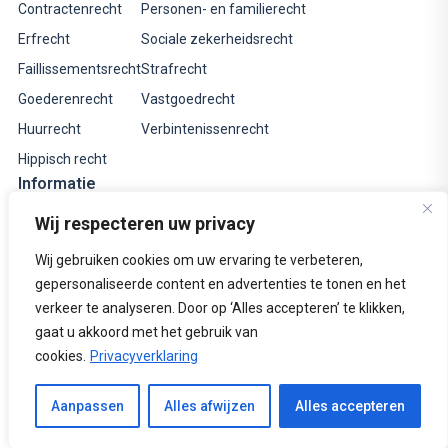
Contractenrecht
Personen- en familierecht
Erfrecht
Sociale zekerheidsrecht
Faillissementsrecht
Strafrecht
Goederenrecht
Vastgoedrecht
Huurrecht
Verbintenissenrecht
Hippisch recht
Informatie
Tarieven
Wij respecteren uw privacy
Informatieve websites
Wij gebruiken cookies om uw ervaring te verbeteren,
Rechtsgebiedenregister
gepersonaliseerde content en advertenties te tonen en het
verkeer te analyseren. Door op ‘Alles accepteren’ te klikken,
Over ons
gaat u akkoord met het gebruik van
Contact
cookies.
Privacyverklaring
© 2026 Bierens van Boven Advocaten –
Identificatieplicht
|
Klachtenregeling
|
Algemene voorwaarden
|
Disclaimer
|
Bel ons

Aanpassen
Alles afwijzen
Alles accepteren
Privacyverklaring
Mail ons
