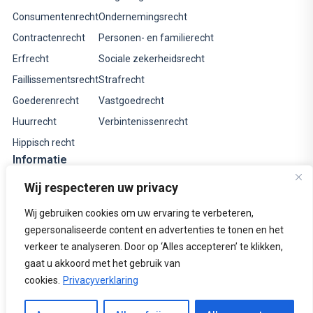
Consumentenrecht
Ondernemingsrecht
Contractenrecht
Personen- en familierecht
Erfrecht
Sociale zekerheidsrecht
Faillissementsrecht
Strafrecht
Goederenrecht
Vastgoedrecht
Huurrecht
Verbintenissenrecht
Hippisch recht
Informatie
Tarieven
Wij respecteren uw privacy
Informatieve websites
Wij gebruiken cookies om uw ervaring te verbeteren,
Rechtsgebiedenregister
gepersonaliseerde content en advertenties te tonen en het
verkeer te analyseren. Door op ‘Alles accepteren’ te klikken,
Over ons
gaat u akkoord met het gebruik van
Contact
cookies.
Privacyverklaring
© 2026 Bierens van Boven Advocaten –
Identificatieplicht
|
Klachtenregeling
|
Algemene voorwaarden
|
Disclaimer
|
Bel ons
