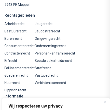
7943 PE Meppel
Rechtsgebieden
Arbeidsrecht
Jeugdrecht
Bestuursrecht
Jeugdstrafrecht
Burenrecht
Omgevingsrecht
Consumentenrecht
Ondernemingsrecht
Contractenrecht
Personen- en familierecht
Erfrecht
Sociale zekerheidsrecht
Faillissementsrecht
Strafrecht
Goederenrecht
Vastgoedrecht
Huurrecht
Verbintenissenrecht
Hippisch recht
Informatie
Tarieven
Wij respecteren uw privacy