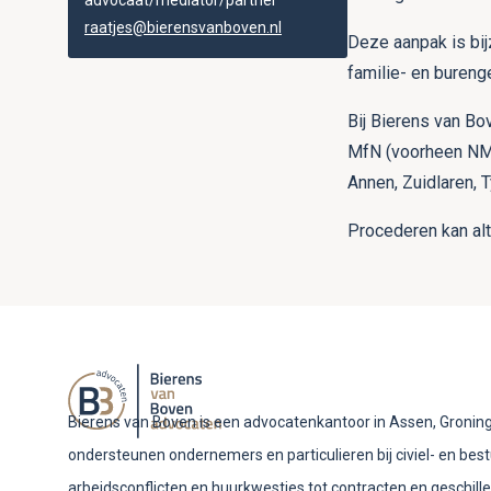
advocaat/mediator/partner
raatjes@bierensvanboven.nl
Deze aanpak is bij
familie- en bureng
Bij Bierens van Bo
MfN (voorheen NMI)
Annen, Zuidlaren, 
Procederen kan alt
Bierens van Boven is een advocatenkantoor in Assen, Groning
ondersteunen ondernemers en particulieren bij civiel- en bes
arbeidsconflicten en huurkwesties tot contracten en geschill