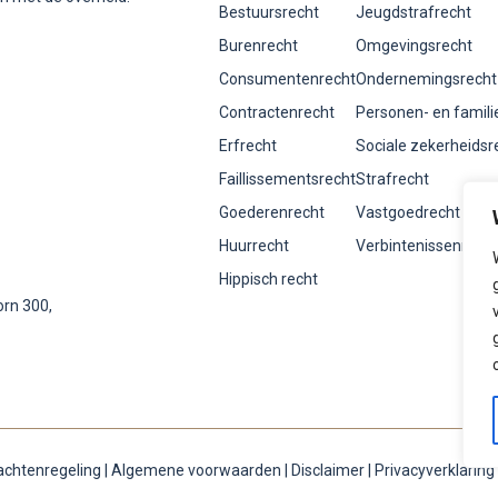
Bestuursrecht
Jeugdstrafrecht
Burenrecht
Omgevingsrecht
Consumentenrecht
Ondernemingsrecht
Contractenrecht
Personen- en famili
Erfrecht
Sociale zekerheidsr
Faillissementsrecht
Strafrecht
Goederenrecht
Vastgoedrecht
Huurrecht
Verbintenissenrecht
Hippisch recht
orn 300,
achtenregeling
|
Algemene voorwaarden
|
Disclaimer
|
Privacyverklaring