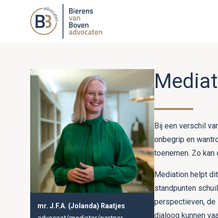
Mediat
Bij een verschil va
onbegrip en wantro
toenemen. Zo kan o
Mediation helpt di
standpunten schui
perspectieven, de 
mr. J.F.A. (Jolanda) Raatjes
dialoog kunnen va