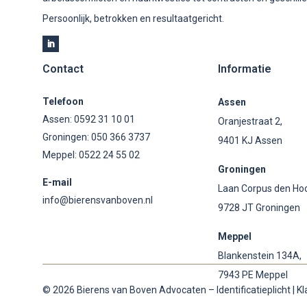
Persoonlijk, betrokken en resultaatgericht.
Contact
Informatie
Telefoon
Assen
Assen:
0592 31 10 01
Oranjestraat 2,
Groningen:
050 366 3737
9401 KJ Assen
Meppel:
0522 24 55 02
Groningen
E-mail
Laan Corpus den Ho
info@bierensvanboven.nl
9728 JT Groningen
Meppel
Blankenstein 134A,
7943 PE Meppel
© 2026 Bierens van Boven Advocaten –
Identificatieplicht
|
Kl