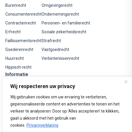
Burenrecht
Omgevingsrecht
Consumentenrecht
Ondernemingsrecht
Contractenrecht
Personen- en familierecht
Erfrecht
Sociale zekerheidsrecht
Faillissementsrecht
Strafrecht
Goederenrecht
Vastgoedrecht
Huurrecht
Verbintenissenrecht
Hippisch recht
Informatie
Tarieven
Wij respecteren uw privacy
Informatieve websites
Wij gebruiken cookies om uw ervaring te verbeteren,
Rechtsgebiedenregister
gepersonaliseerde content en advertenties te tonen en het
verkeer te analyseren. Door op ‘Alles accepteren’ te klikken,
Over ons
gaat u akkoord met het gebruik van
Contact
cookies.
Privacyverklaring
© 2026 Bierens van Boven Advocaten –
Identificatieplicht
|