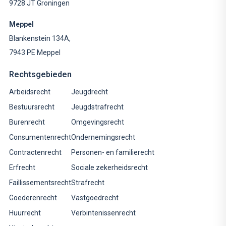
9728 JT Groningen
Meppel
Blankenstein 134A,
7943 PE Meppel
Rechtsgebieden
Arbeidsrecht
Jeugdrecht
Bestuursrecht
Jeugdstrafrecht
Burenrecht
Omgevingsrecht
Consumentenrecht
Ondernemingsrecht
Contractenrecht
Personen- en familierecht
Erfrecht
Sociale zekerheidsrecht
Faillissementsrecht
Strafrecht
Goederenrecht
Vastgoedrecht
Huurrecht
Verbintenissenrecht